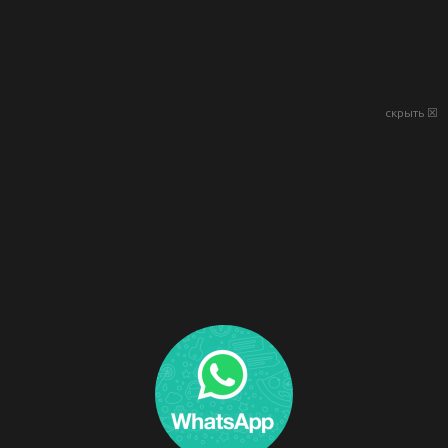
скрыть ☒