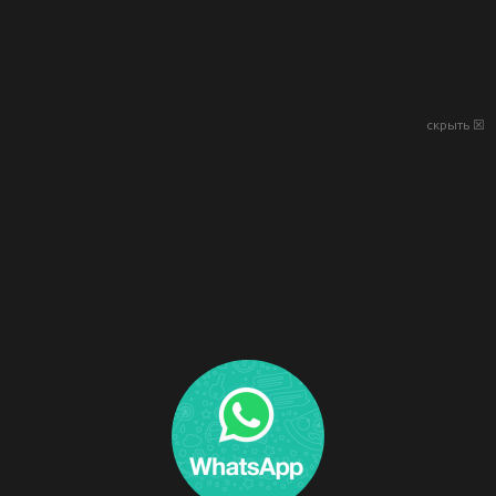
скрыть ☒