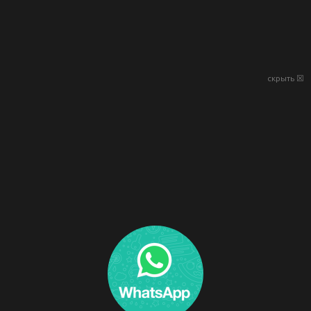
скрыть ☒