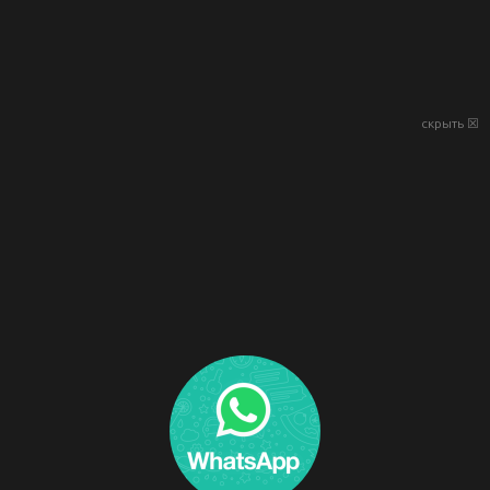
скрыть ☒