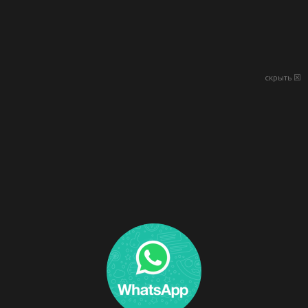
скрыть ☒