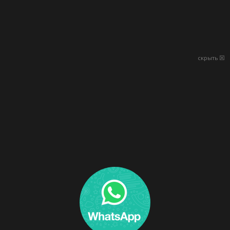
скрыть ☒