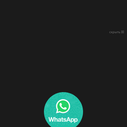
скрыть ☒