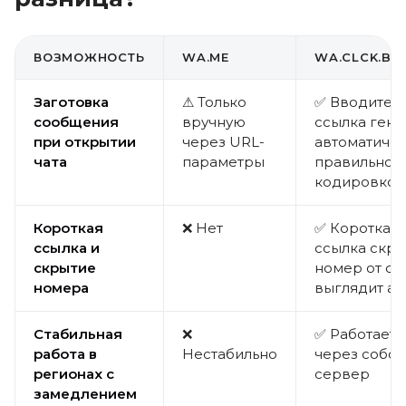
ВОЗМОЖНОСТЬ
WA.ME
WA.CLCK.BAR
Заготовка
⚠ Только
✅ Вводите т
сообщения
вручную
ссылка гене
при открытии
через URL-
автоматичес
чата
параметры
правильной
кодировкой
Короткая
❌ Нет
✅ Короткая 
ссылка и
ссылка скр
скрытие
номер от сп
номера
выглядит ак
Стабильная
❌
✅ Работает 
работа в
Нестабильно
через собс
регионах с
сервер
замедлением