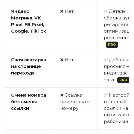
Яндекс
❌ Нет
✅ Детальная 
Метрика, VK
сборка ауди
Pixel, FB Pixel,
ретаргета,
Google, TikTok
оптимизаци
рекламных 
PRO
Своя аватарка
❌ Нет
✅ Добавьте 
на странице
профиля — 
перехода
видит вас д
чата
PRO
Смена номера
❌ Ссылка
✅ Настройт
без смены
привязана к
на новый н
ссылки
номеру
ссылки на б
визитках ос
рабочими